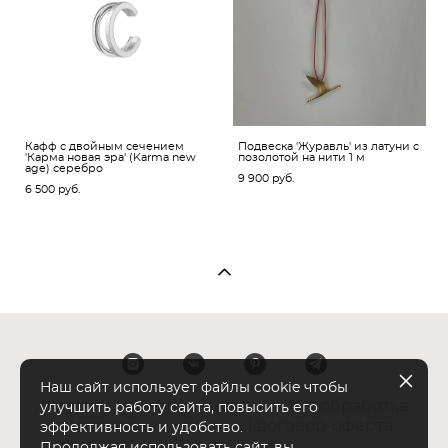
Кафф с двойным сечением
Подвеска 'Журавль' из латуни с
'Карма новая эра' (Karma new
позолотой на нити 1 м
age) серебро
9 900 pуб.
6 500 pуб.
Наш сайт использует файлы cookie чтобы
политика конфиденциальности
|
обработка
улучшить работу сайта, повысить его
персональных данных
|
договор-оферта
эффективность и удобство.