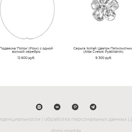
Подвеска 'Поток' (Flow) с одной
Серьга 'Алтай Цветок Пятилистник
волной серебро
(Altai Cvetok Pyatilistnik)
12 600 pуб.
9 300 pуб.
иденциальности
|
обработка персональных данных
|
@ms.marble