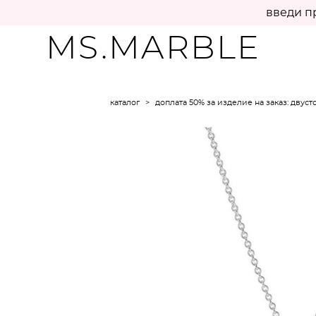
введи п
MS.MARBLE
каталог
>
доплата 50% за изделие на заказ: двуст