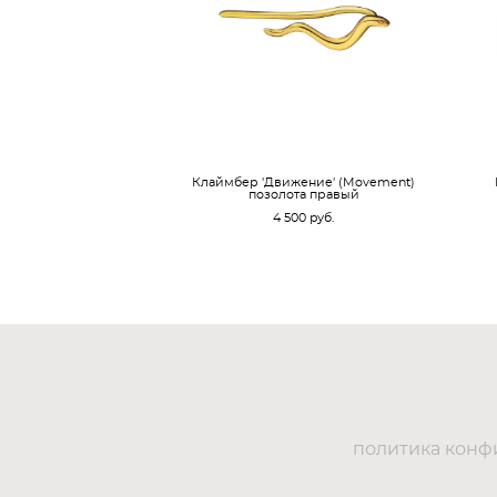
Клаймбер 'Движение' (Movement)
позолота правый
4 500 pуб.
политика конф