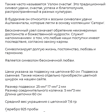
Также часто называется 'Узлом счастья'. Это традиционный
символ удачи, счастья, успеха и благополучия,
распространённый в разных культурах.
В буддизме он относится к восьми символам удачи
Аштамангалы, которые легли в основу коллекции 'Сатори'.
Бесконечный узел означает обретение неизмеримых
достоинств и божественной мудрости. Служит
напоминанием о том, что любые наши поступки имеют
последствия, согласно закону кармы.
Символизирует долгую жизнь, постоянство, любовь и
гармонию.
Является символом бесконечной любви.
Цена указана за подвеску на цепочке 60 см. Подвеска
съемная. Также можно отдельно приобрести цветной
шнурок на нашем сайте.
Размер подвески: 25 мм* 17 мм* 2 мм
Размер соединительного колечка: 5 мм*3 мм
Длина цепочки 60 см
Средний вес украшения с цепочкой 7,6 гр
Серебро 925 пробы