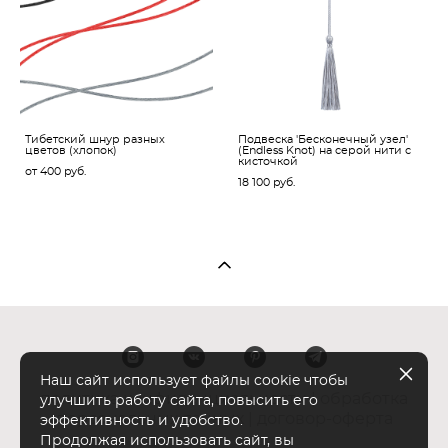
Тибетский шнур разных
Подвеска 'Бесконечный узел'
цветов (хлопок)
(Endless Knot) на серой нити с
кисточкой
от 400 pуб.
18 100 pуб.
Наш сайт использует файлы cookie чтобы
политика конфиденциальности
|
обработка
улучшить работу сайта, повысить его
персональных данных
|
договор-оферта
эффективность и удобство.
Продолжая использовать сайт, вы