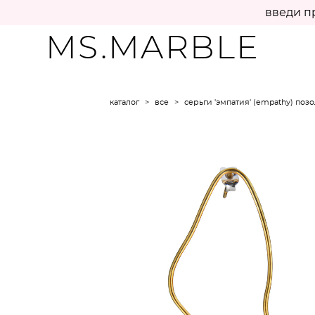
введи п
MS.MARBLE
каталог
>
все
>
серьги 'эмпатия' (empathy) поз