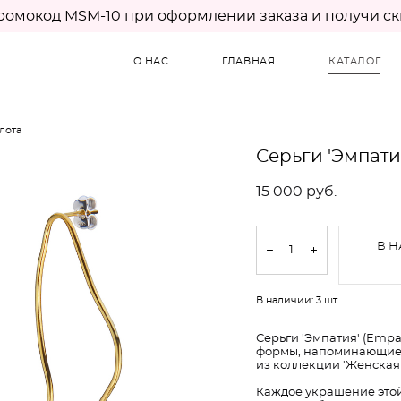
ромокод MSM-10 при оформлении заказа и получи ск
О НАС
ГЛАВНАЯ
КАТАЛОГ
олота
Серьги 'Эмпати
15 000 pуб.
В Н
В наличии:
3
шт.
Серьги 'Эмпатия' (Empa
формы, напоминающие 
из коллекции 'Женская 
Каждое украшение этой