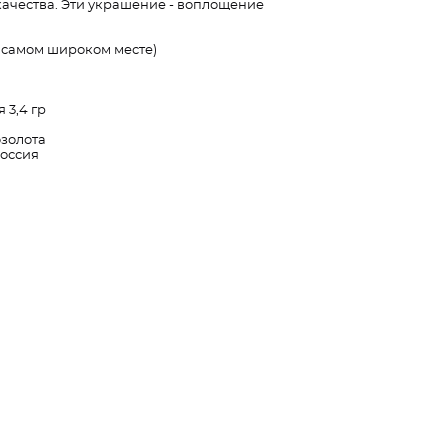
качества. Эти украшение - воплощение
(в самом широком месте)
 3,4 гр
озолота
Россия