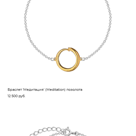
Браслет 'Медитация' (Meditation) позолота
12 500 pуб.