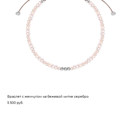
Браслет с жемчугом на бежевой нитке серебро
5 500 pуб.