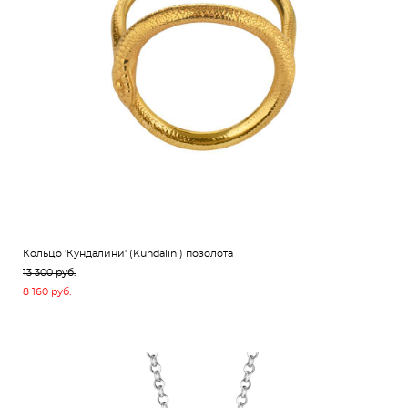
Кольцо 'Кундалини' (Kundalini) позолота
13 300 pуб.
8 160 pуб.