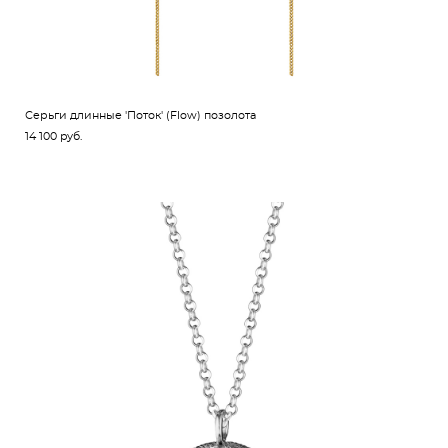
Серьги длинные 'Поток' (Flow) позолота
14 100 pуб.