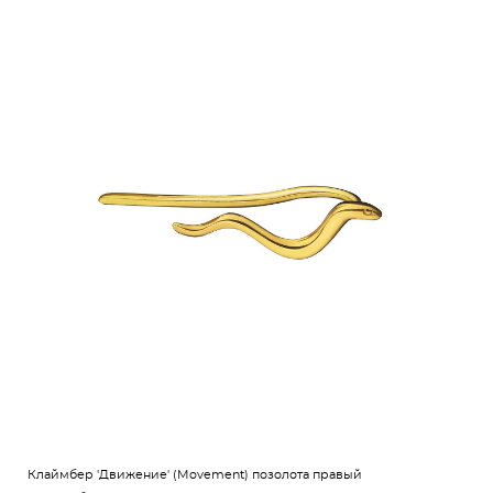
Клаймбер 'Движение' (Movement) позолота правый