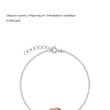
Cерьги-пусеты 'Медитация' (Meditation) серебро
12 900 pуб.