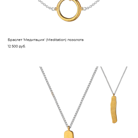
Браслет 'Медитация' (Meditation) позолота
12 500 pуб.