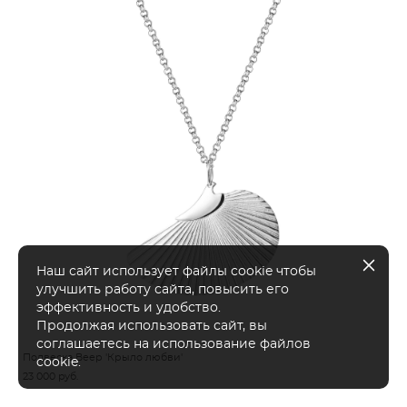
Наш сайт использует файлы cookie чтобы
улучшить работу сайта, повысить его
эффективность и удобство.
Продолжая использовать сайт, вы
соглашаетесь на использование файлов
Подвеска Веер 'Крыло любви'
cookie.
23 000 pуб.