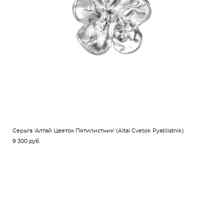
Серьга 'Алтай Цветок Пятилистник' (Altai Cvetok Pyatilistnik)
9 300 pуб.