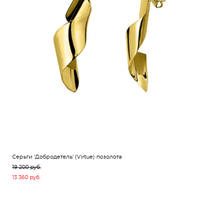
Серьги 'Добродетель' (Virtue) позолота
19 200 pуб.
13 360 pуб.