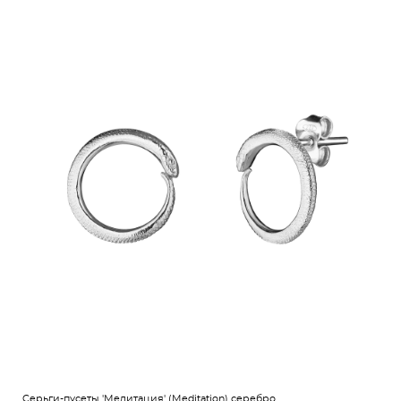
Cерьги-пусеты 'Медитация' (Meditation) серебро