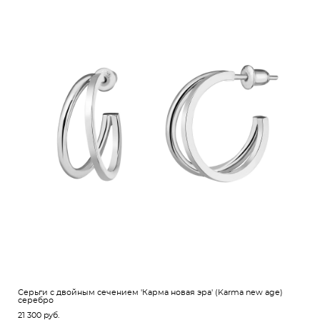
Серьги с двойным сечением 'Карма новая эра' (Karma new age)
серебро
21 300 pуб.